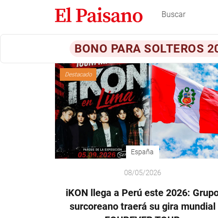
BONO PARA SOLTEROS 2
Destacado
España
08/05/2026
iKON llega a Perú este 2026: Grup
surcoreano traerá su gira mundial